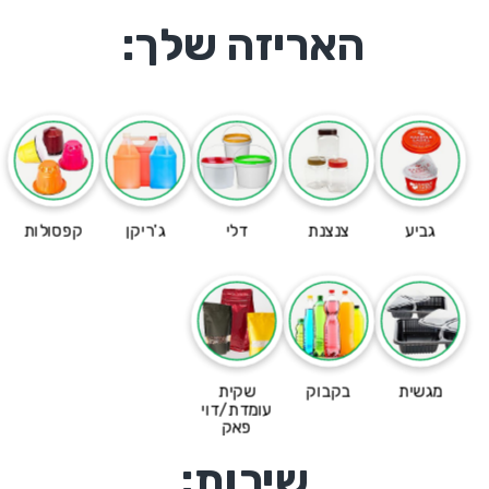
האריזה שלך:
גביע
צנצנת
דלי
ג'ריקן
קפסולות
מגשית
בקבוק
שקית
עומדת/דוי
פאק
שירות: