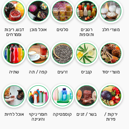
מוצרי חלב
רטבים
סלטים
אוכל מוכן
דבש, ריבות
ותוספות
וממרחים
מוצרי יסוד
קנביס
זרעים
קפה / תה
שתיה
ירקות /
בשר / דגים
קוסמטיקה
חומרי ניקוי
אוכל לחיות
פירות
והיגיינה