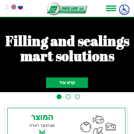
F
i
l
l
i
n
g
a
n
d
s
e
a
l
i
n
g
s
m
a
r
t
s
o
l
u
t
i
o
n
s
קרא עוד
המוצר
שברצונך לארוז