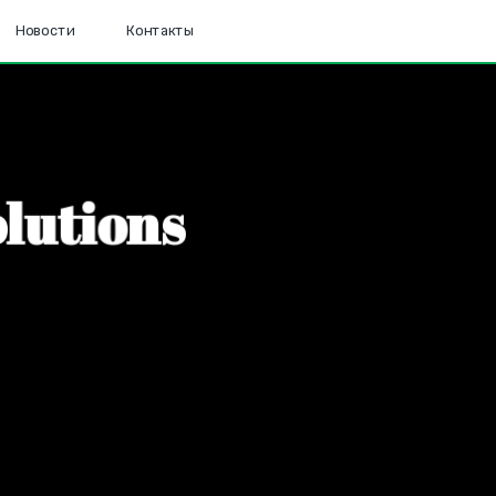
Новости
Контакты
o
l
u
t
i
o
n
s