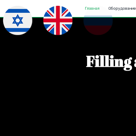
Главная
Оборудовани
F
i
l
l
i
n
g