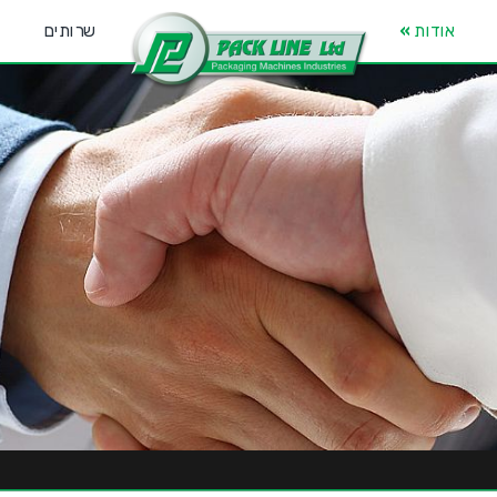
אודות
»
שרותים