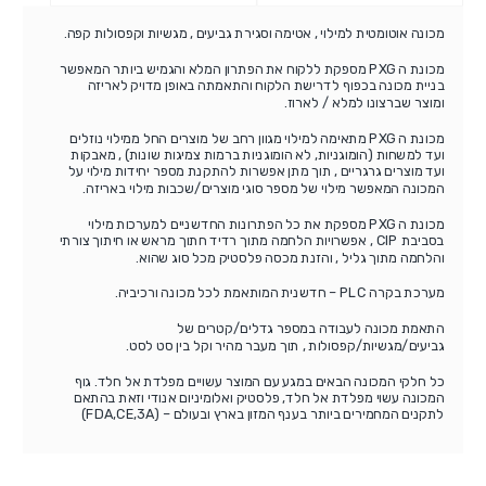
מכונה אוטומטית למילוי , אטימה וסגירת גביעים , מגשיות וקפסולות קפה.
מכונת ה PXG מספקת ללקוח את הפתרון המלא והגמיש ביותר המאפשר
בניית מכונה בכפוף לדרישת הלקוח והתאמתה באופן מדויק לאריזה
ומוצר שברצונו למלא / לארוז.
מכונת ה PXG מתאימה למילוי מגוון רחב של מוצרים החל ממילוי נוזלים
ועד למשחות (הומוגניות, לא הומוגניות ברמות צמיגות שונות) , מאבקות
ועד מוצרים גרגריים , תוך מתן אפשרות להתקנת מספר יחידות מילוי על
המכונה המאפשר מילוי של מספר סוגי מוצרים/שכבות מילוי באריזה.
מכונת ה PXG מספקת את כל הפתרונות החדשניים למערכות מילוי
בסביבת CIP , אפשרויות הלחמה מתוך רדיד חתוך מראש או חיתוך צורתי
והלחמה מתוך גליל , והזנת מכסה פלסטיק מכל סוג שהוא.
מערכת בקרה PLC – חדשנית המותאמת לכל מכונה ורכיביה.
התאמת מכונה לעבודה במספר גדלים/קטרים של
גביעים/מגשיות/קפסולות , תוך מעבר מהיר וקל בין סט לסט.
כל חלקי המכונה הבאים במגע עם המוצר עשויים מפלדת אל חלד. גוף
המכונה עשוי מפלדת אל חלד, פלסטיק ואלומיניום אנודי וזאת בהתאם
לתקנים המחמירים ביותר בענף המזון בארץ ובעולם – (FDA,CE,3A)