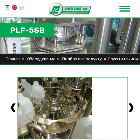
PLF-5SB
Главная
»
Оборудование
»
Подбор по продукту
»
Соусы и начинки