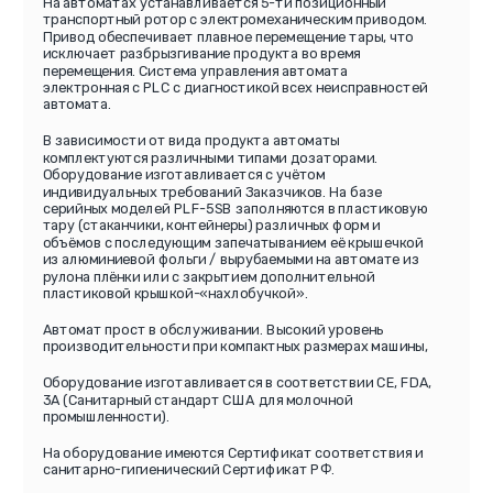
На автоматах устанавливается 5-ти позиционный
транспортный ротор с электромеханическим приводом.
Привод обеспечивает плавное перемещение тары, что
исключает разбрызгивание продукта во время
перемещения. Система управления автомата
электронная c PLC с диагностикой всех неисправностей
автомата.
В зависимости от вида продукта автоматы
комплектуются различными типами дозаторами.
Оборудование изготавливается с учётом
индивидуальных требований Заказчиков. На базе
серийных моделей PLF-5SB заполняются в пластиковую
тару (стаканчики, контейнеры) различных форм и
объёмов с последующим запечатыванием её крышечкой
из алюминиевой фольги / вырубаемыми на автомате из
рулона плёнки или с закрытием дополнительной
пластиковой крышкой-«нахлобучкой».
Автомат прост в обслуживании. Высокий уровень
производительности при компактных размерах машины,
Оборудование изготавливается в соответствии СЕ, FDA,
3A (Санитарный стандарт США для молочной
промышленности).
На оборудование имеются Сертификат соответствия и
санитарно-гигиенический Сертификат РФ.