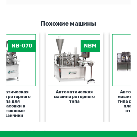
Похожие машины
NB-070
NBM
Автоматическая
Автоматическая
машина роторного
машина роторного
типа для
типа
расфасовки в
пластиковые
стаканчики
ימייל