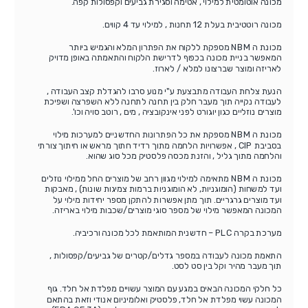
מכונה אוטומטית למילוי , אטימה וסגירת גביעים וקפסולות קפה.
מכונה רוטטיבית בעלת 12 תחנות , למילוי עד 4 קווים.
מכונת ה NBM מספקת ללקוח את הפתרון המלא והגמיש ביותר
המאפשר בניית מכונה בכפוף לדרישת הלקוח והתאמתה באופן מדויק
לאריזה ומוצר שברצונו למלא / לארוז.
הנעת צלחת העבודה מתבצעת ע"י מנוע סרבו להגדלת קצב העבודה ,
לעבודה נקייה תוך מעבר חלק בין תחנה לתחנה ללא השפרצה ושפיכת
מוצרים נוזליים כגון יוגורט לפני אינקובציה , מים , רוטב סויה וכו'.
מכונת ה NBM מספקת את כל הפתרונות החדשניים למערכות מילוי
בסביבת CIP , אפשרויות הלחמה מתוך רדיד חתוך מראש או חיתוך צורתי
והלחמה מתוך גליל , והזנת מכסה פלסטיק מכל סוג שהוא.
מכונת ה NBM מתאימה למילוי מגוון רחב של מוצרים החל ממילוי נוזלים
ועד למשחות (הומוגניות, לא הומוגניות ברמות צמיגות שונות) , מאבקות
ועד מוצרים גרגריים. תוך מתן אפשרות להתקן מספר יחידות מילוי על
המכונה המאפשר מילוי של מספר סוגי מוצרים/שכבות מילוי באריזה.
מערכת בקרה PLC – חדשנית המותאמת לכל מכונה ורכיביה.
התאמת מכונה לעבודה במספר גדלים/קטרים של גביעים/קפסולות ,
תוך מעבר מהיר וקל בין סט לסט.
כל חלקי המכונה הבאים במגע עם המוצר עשויים מפלדת אל חלד. גוף
המכונה עשוי מפלדת אל חלד, פלסטיק ואלומיניום אנודי וזאת בהתאם