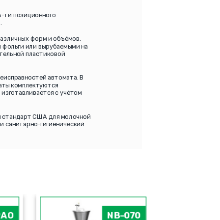
6-ти позиционного
.
различных форм и объёмов,
 фольги или вырубаемыми на
ительной пластиковой
неисправностей автомата. В
аты комплектуются
 изготавливается с учётом
ый стандарт США для молочной
и санитарно-гигиенический
PAO
NB-070