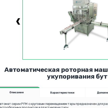
Автоматическая роторная маши
укупоривания бу
Описание
Характеристики
Дополн
втомат серии PFM с круговым перемещением тары предназначен для ра
астообразных продуктов в пластиковую тару.