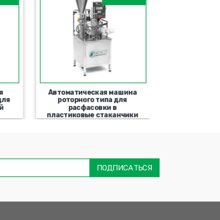
я
Автоматическая машина
Полуавтом
для
роторного типа для
упаковочн
й
расфасовки в
роторного
пластиковые стаканчики
запайки п
та
ימייל
דה
ובה
ПОДПИСАТЬСЯ