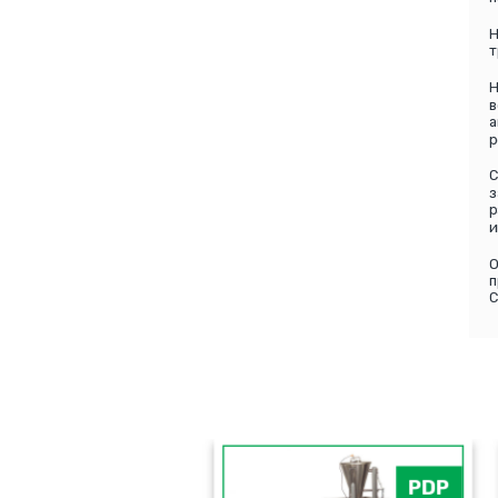
Н
т
Н
в
а
р
С
з
р
и
О
п
С
PLF-2000
PDP