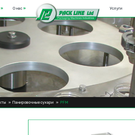
е
»
О нас
»
Услуги
кты
»
Панировочные сухари
»
PFM