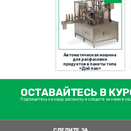
втоматическая
Автоматическая машина
ерсальная машина
для расфасовки
для розлива и
продуктов в пакеты типа
укупоривания
«Дой пак»
ОСТАВАЙТЕСЬ В КУР
Подпишитесь на нашу рассылку и следите за нами в со
СЛЕДИТЕ ЗА