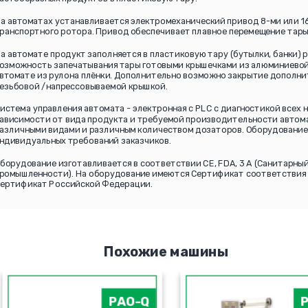
а автоматах устанавливается электромеханический привод 8-ми или 1
ранспортного ротора. Привод обеспечивает плавное перемещение тары
а автомате продукт заполняется в пластиковую тару (бутылки, банки) 
озможность запечатывания тары готовыми крышечками из алюминиевой
втомате из рулона плёнки. Дополнительно возможно закрытие дополн
езьбовой /напрессовываемой крышкой.
истема управления автомата - электронная c PLC с диагностикой всех 
ависимости от вида продукта и требуемой производительности автом
азличными видами и различным количеством дозаторов. Оборудование
ндивидуальных требований заказчиков.
борудование изготавливается в соответствии СЕ, FDA, 3 A (Санитарн
ромышленности). На оборудование имеются Сертификат соответствия 
ертификат Российской Федерации.
Похожие машины
PAO-Q