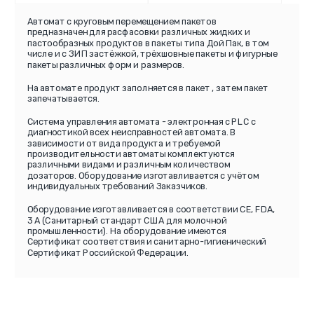
Автомат с круговым перемещением пакетов
предназначен для расфасовки различных жидких и
пастообразных продуктов в пакеты типа Дой Пак, в том
числе и с ЗИП застёжкой, трёхшовные пакеты и фигурные
пакеты различных форм и размеров.
На автомате продукт заполняется в пакет , затем пакет
запечатывается.
Система управления автомата - электронная c PLC с
диагностикой всех неисправностей автомата. В
зависимости от вида продукта и требуемой
производительности автоматы комплектуются
различными видами и различным количеством
дозаторов. Оборудование изготавливается с учётом
индивидуальных требований Заказчиков.
Оборудование изготавливается в соответствии СЕ, FDA,
3 A (Санитарный стандарт США для молочной
промышленности). На оборудование имеются
Сертификат соответствия и санитарно-гигиенический
Сертификат Российской Федерации.