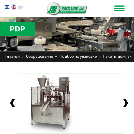
PDP
Главная
»
Оборудование
»
Подбор по упаковке
»
Пакеты дой пак