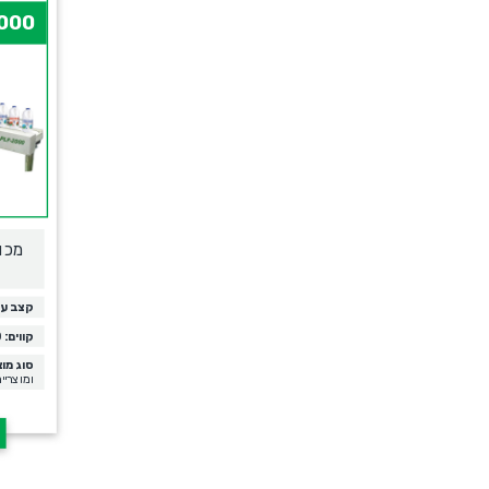
000
מכונ
קצב עב
קווים:
1-10
סוג מוצ
ומוצריי