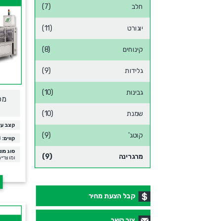
חלב
(7)
יוגורט
(11)
קינוחים
(8)
גלידות
(9)
גבינות
(10)
מכ
שמנת
(10)
קצב עב
קוטג'
(9)
קווים:
1-8
סוג מוצ
מרגרינה
(9)
ומוצריי
קבל הצעת מחיר
צור קשר