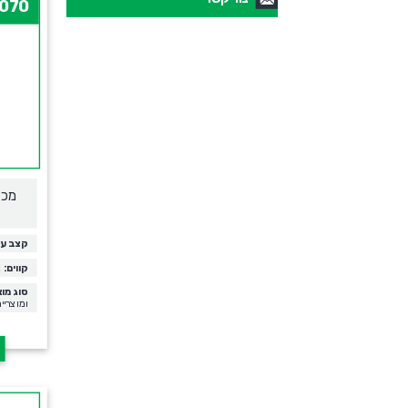
070
מכו
קצב עב
קווים:
1-2
סוג מוצ
ומוצריי