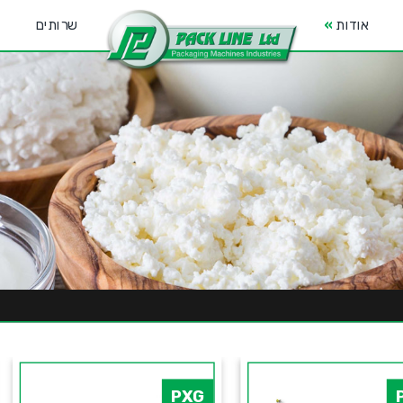
אודות
»
שרותים
PXG