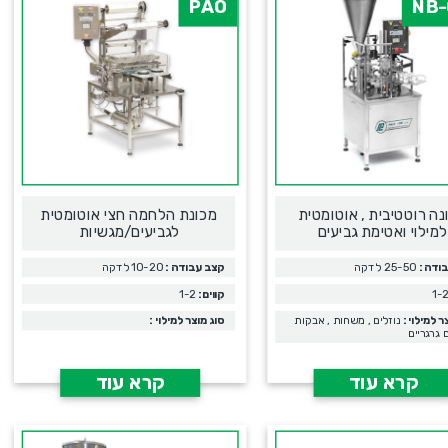
PAO
NB-
נה רוטטיבית , אוטומטית
מכונת הלחמה חצי אוטומטית
למילוי ואטימת גביעים
לגביעים/מגשיות
ודה :
25-50 לדקה
קצב עבודה :
10-20 לדקה
קווים:
1-2
ר למילוי :
נוזלים , משחות , אבקות
סוג מוצר למילוי :
ם גרגריים
קרא עוד
קרא עוד