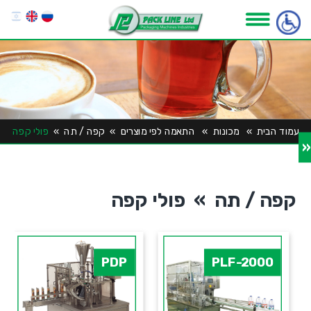
עמוד הבית
»
מכונות
»
התאמה לפי מוצרים
»
קפה / תה
»
פולי קפה
«
קפה / תה » פולי קפה
PDP
PLF-2000