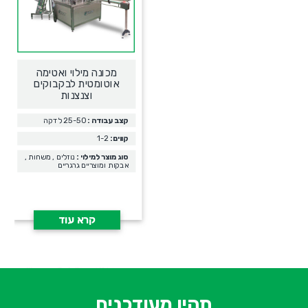
מכונה מילוי ואטימה
אוטומטית לבקבוקים
וצנצנות
קצב עבודה :
25-50 לדקה
קווים:
1-2
סוג מוצר למילוי :
נוזלים , משחות ,
אבקות ומוצריים גרגריים
קרא עוד
א
-
ש
תהיו מעודכנים
ח