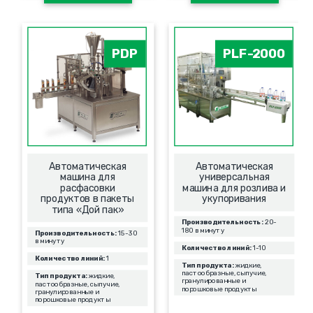
PDP
PLF-2000
Автоматическая
Автоматическая
машина для
универсальная
расфасовки
машина для розлива и
продуктов в пакеты
укупоривания
типа «Дой пак»
Производительность:
20-
180 в минуту
Производительность:
15-30
в минуту
Количество линий:
1-10
Количество линий:
1
Тип продукта:
жидкие,
пастообразные, сыпучие,
Тип продукта:
жидкие,
гранулированные и
пастообразные, сыпучие,
порошковые продукты
гранулированные и
порошковые продукты