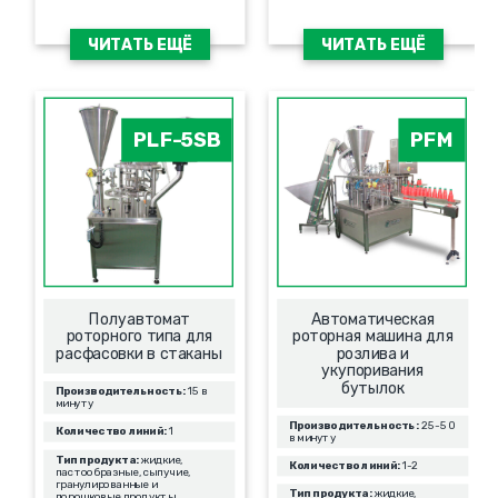
ЧИТАТЬ ЕЩЁ
ЧИТАТЬ ЕЩЁ
PLF-5SB
PFM
Полуавтомат
Автоматическая
роторного типа для
роторная машина для
расфасовки в стаканы
розлива и
укупоривания
бутылок
Производительность:
15 в
минуту
Производительность:
25-50
Количество линий:
1
в минуту
Тип продукта:
жидкие,
Количество линий:
1-2
пастообразные, сыпучие,
гранулированные и
Тип продукта:
жидкие,
порошковые продукты