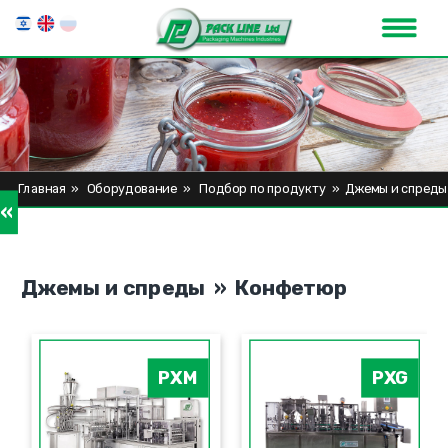
Главная
»
Оборудование
»
Подбор по продукту
»
Джемы и спреды
»
Джемы и спреды » Конфетюр
PXM
PXG