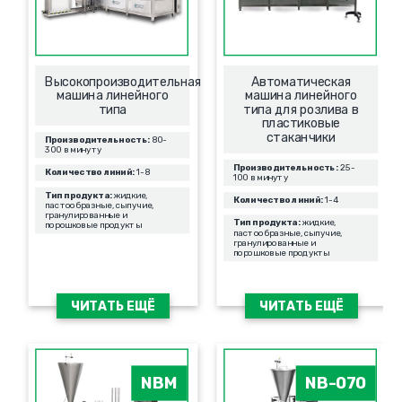
Высокопроизводительная
Автоматическая
машина линейного
машина линейного
типа
типа для розлива в
пластиковые
стаканчики
Производительность:
80-
300 в минуту
Производительность:
25-
Количество линий:
1-8
100 в минуту
Тип продукта:
жидкие,
Количество линий:
1-4
пастообразные, сыпучие,
гранулированные и
Тип продукта:
жидкие,
порошковые продукты
пастообразные, сыпучие,
гранулированные и
порошковые продукты
ЧИТАТЬ ЕЩЁ
ЧИТАТЬ ЕЩЁ
NBM
NB-070