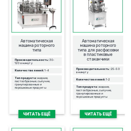
Автоматическая
Автоматическая
машина роторного
машина роторного
типа
типа для расфасовки
в пластиковые
стаканчики
Производительность:
30-
120 в минуту
Производительность:
25-50
Количество линий:
1-4
в минуту
Тип продукта:
жидкие,
Количество линий:
1-2
пастообразные, сыпучие,
гранулированные и
Тип продукта:
жидкие,
порошковые продукты
пастообразные, сыпучие,
гранулированные и
порошковые продукты
ЧИТАТЬ ЕЩЁ
ЧИТАТЬ ЕЩЁ