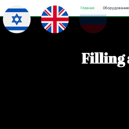
Главная
Оборудовани
F
i
l
l
i
n
g