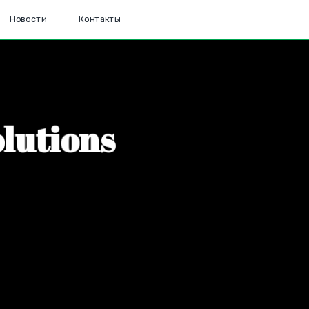
Новости
Контакты
o
l
u
t
i
o
n
s