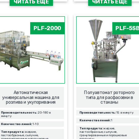
ЧИТАТЬ ЕЩЁ
ЧИТАТЬ ЕЩЁ
PLF-2000
PLF-5S
Автоматическая
Полуавтомат роторного
универсальная машина для
типа для расфасовки в
розлива и укупоривания
стаканы
Производительность:
20-180 в
Производительность:
15 в минуту
минуту
Количество линий:
1
Количество линий:
1-10
Тип продукта:
жидкие,
Тип продукта:
жидкие,
пастообразные, сыпучие,
пастообразные, сыпучие,
гранулированные и порошковые
гранулированные и порошковые
продукты