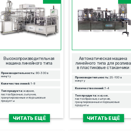
Высокопроизводительная
Автоматическая машина
машина линейного типа
линейного типа для розлива
в пластиковые стаканчики
Производительность:
80-300 в
минуту
Производительность:
25-100 в
минуту
Количество линий:
1-8
Количество линий:
1-4
Тип продукта:
жидкие,
пастообразные, сыпучие,
Тип продукта:
жидкие,
гранулированные и порошковые
пастообразные, сыпучие,
продукты
гранулированные и порошковые
продукты
ЧИТАТЬ ЕЩЁ
ЧИТАТЬ ЕЩЁ