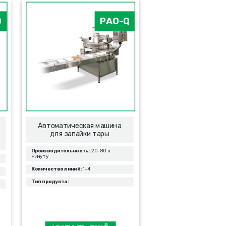
O
PAO-Q
Автоматическая машина
для запайки тары
Производительность:
20-80 в
минуту
Количество линий:
1-4
Тип продукта: