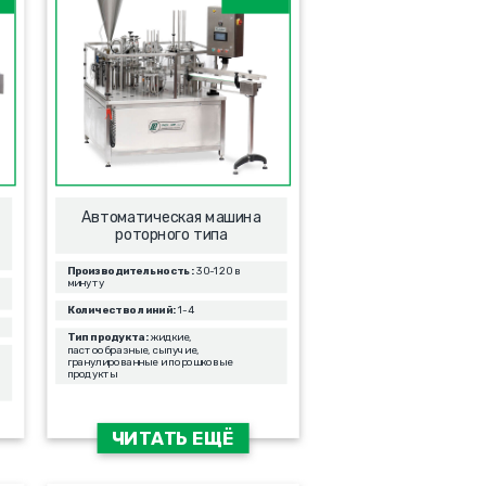
Автоматическая машина
роторного типа
Производительность:
30-120 в
минуту
Количество линий:
1-4
Тип продукта:
жидкие,
пастообразные, сыпучие,
гранулированные и порошковые
продукты
ЧИТАТЬ ЕЩЁ