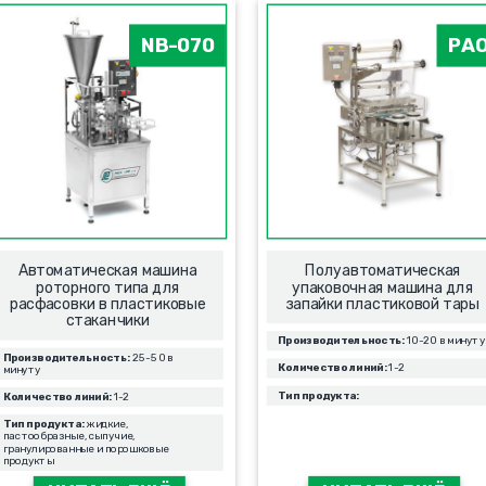
NB-070
PA
Автоматическая машина
Полуавтоматическая
роторного типа для
упаковочная машина для
расфасовки в пластиковые
запайки пластиковой тары
стаканчики
Производительность:
10-20 в минуту
Производительность:
25-50 в
Количество линий:
1-2
минуту
Тип продукта:
Количество линий:
1-2
Тип продукта:
жидкие,
пастообразные, сыпучие,
гранулированные и порошковые
продукты