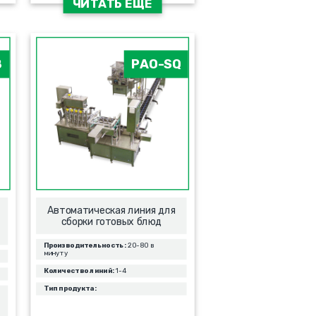
ЧИТАТЬ ЕЩЁ
B
PAO-SQ
Автоматическая линия для
сборки готовых блюд
Производительность:
20-80 в
минуту
Количество линий:
1-4
Тип продукта: