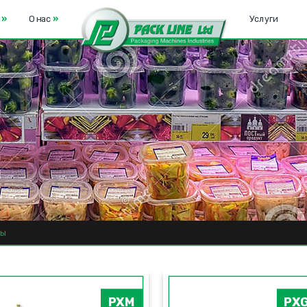
е
»
О нас
»
Услуги
ты
PXM
PX