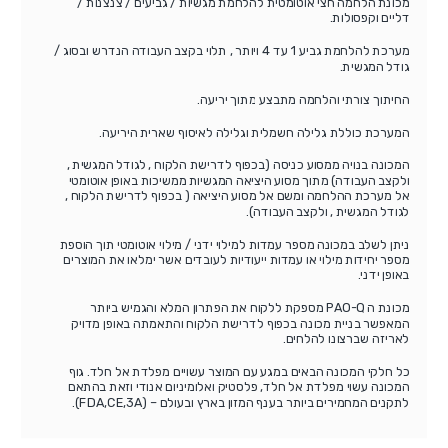
מכונת הלחמה חצי אוטומטית להלחמת מגשיות / גביעים / צנצנות /
דליים וקפסולות.
מערכת להלחמת גביע 1 עד 4 ויותר , תלוי בקצב העבודה הנדרש ובסוג /
גודל המגשית.
החיתוך צורתי והלחמה מתבצע מתוך יריעה.
המערכת כוללת גלילה חשמלית וגלילה לאיסוף שארית היריעה.
המכונה בנויה ממסוע כניסה (בכפוף לדרישת הלקוח , לגודל המגשית ,
ולקצב העבודה) מתוך מסוע היציאה המגשיות ממשיכות באופן אוטומטי
אל מערכת ההלחמה ומשם אל מסוע היציאה ( בכפוף לדרישת הלקוח ,
לגודל המגשית , ולקצב העבודה).
ניתן לשלב במכונה מספר עמדות למילוי ידני / מילוי אוטומטי תוך הוספת
מספר יחידות מילוי או עמדות ייעודיות לעובדים אשר ימלאו את המוצרים
באופן ידני.
מכונת ה PAO-Q מספקת ללקוח את הפתרון המלא והגמיש ביותר
המאפשר בניית מכונה בכפוף לדרישת הלקוח והתאמתה באופן מדויק
לאריזה שברצונו להלחים.
כל חלקי המכונה הבאים במגע עם המוצר עשויים מפלדת אל חלד. גוף
המכונה עשוי מפלדת אל חלד, פלסטיק ואלומיניום אנודי וזאת בהתאם
לתקנים המחמירים ביותר בענף המזון בארץ ובעולם – (FDA,CE,3A).