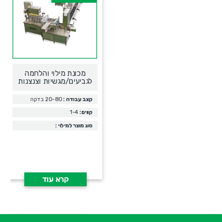
מכונת מילוי והלחמה
לגביעים/מגשיות וצנצנות
קצב עבודה :
20-80 בדקה
קווים:
1-4
סוג מוצר למילוי :
קרא עוד
א