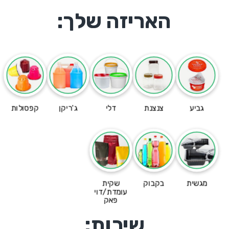
האריזה שלך:
גביע
צנצנת
דלי
ג'ריקן
קפסולות
מגשית
בקבוק
שקית
עומדת/דוי
פאק
שירות: