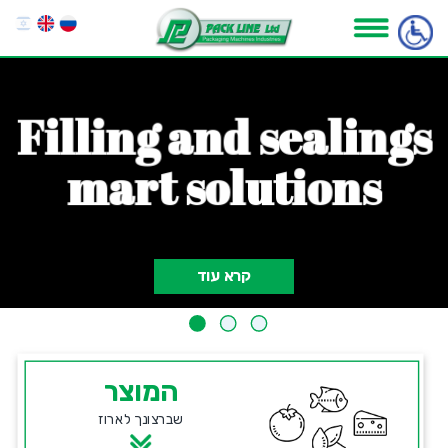
F
i
l
l
i
n
g
a
n
d
s
e
a
l
i
n
g
s
m
a
r
t
s
o
l
u
t
i
o
n
s
קרא עוד
המוצר
שברצונך לארוז