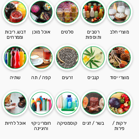
מוצרי חלב
רטבים
סלטים
אוכל מוכן
דבש, ריבות
ותוספות
וממרחים
מוצרי יסוד
קנביס
זרעים
קפה / תה
שתיה
ירקות /
בשר / דגים
קוסמטיקה
חומרי ניקוי
אוכל לחיות
פירות
והיגיינה